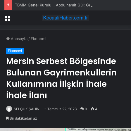
TBMM Genel Kurulu… Abdulhamit Gül: Gelin, Acıları Değil Sevinçleri Artıracak Bir Süreçte Hep Birlikte Taşın Altına Elimizi Koyalım
Menü
Anasayfa
/
Ekonomi
Ekonomi
Mersin Serbest Bölgesinde
Bulunan Gayrimenkullerin
Kullanımına İlişkin İhale
İhale İlanı
SELÇUK ŞAHİN
Temmuz 22, 2023
0
4
Bir dakikadan az