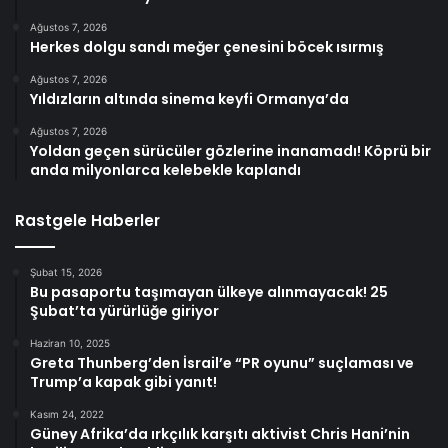
Ağustos 7, 2026
Herkes dolgu sandı meğer çenesini böcek ısırmış
Ağustos 7, 2026
Yıldızların altında sinema keyfi Ormanya’da
Ağustos 7, 2026
Yoldan geçen sürücüler gözlerine inanamadı! Köprü bir
anda milyonlarca kelebekle kaplandı
Rastgele Haberler
Şubat 15, 2026
Bu pasaportu taşımayan ülkeye alınmayacak! 25
Şubat’ta yürürlüğe giriyor
Haziran 10, 2025
Greta Thunberg’den İsrail’e “PR oyunu” suçlaması ve
Trump’a kapak gibi yanıt!
Kasım 24, 2022
Güney Afrika’da ırkçılık karşıtı aktivist Chris Hani’nin