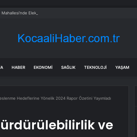
 Mahallesi’nde Elektrik Trafosunda Patlama: Kısa Süreli Panik ve Elektrik 
FA
HABER
EKONOMI
SAĞLIK
TEKNOLOJI
YAŞAM
Beslenme Hedeflerine Yönelik 2024 Rapor Özetini Yayımladı
rdürülebilirlik ve