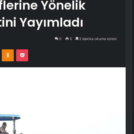
erine Yönelik
ini Yayımladı
0
0
2 dakika okuma süresi
VKontakte
Odnoklassniki
Pocket