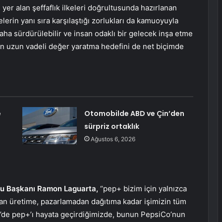
er alan şeffaflık ilkeleri doğrultusunda hazırlanan
elerin yanı sıra karşılaştığı zorlukları da kamuoyuyla
ha sürdürülebilir ve insan odaklı bir gelecek inşa etme
ken uzun vadeli değer yaratma hedefini de net biçimde
e
Otomobilde ABD ve Çin’den
sürpriz ortaklık
Ağustos 6, 2026
lu Başkanı Ramon Laguarta,
“pep+ bizim için yalnızca
ondan üretime, pazarlamadan dağıtıma kadar işimizin tüm
21’de pep+’ı hayata geçirdiğimizde, bunun PepsiCo’nun