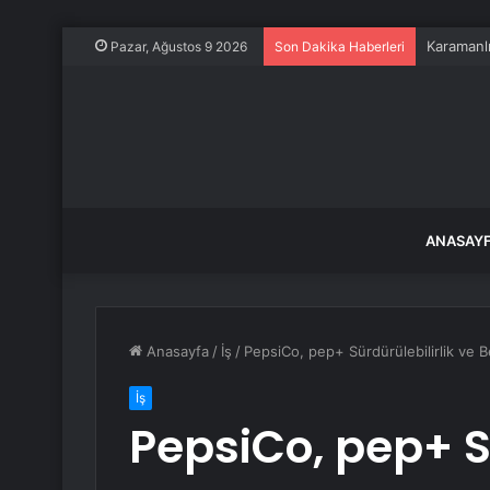
Karamanlı
Pazar, Ağustos 9 2026
Son Dakika Haberleri
ANASAY
Anasayfa
/
İş
/
PepsiCo, pep+ Sürdürülebilirlik ve 
İş
PepsiCo, pep+ Sü