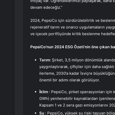
ihtiyaç var. Öğrendiklerimizi paylaşarak, daha s
devam edeceğiz.”
2024, PepsiCo için sürdürülebilirlik ve beslenme
rejeneratif tarım ve onarıcı uygulamaların yayg
ve içecek portföyünde kritik beslenme hedefler
PepsiCo’nun 2024 ESG Özeti’nin öne çıkan baş
Tarım:
Şirket, 3,5 milyon dönümlük alanda 
yaygınlaştırarak, çiftçiler için daha sağlık
ilerleme, 2030’a kadar İsviçre büyüklüğü
önemli bir adımı olarak görülüyor.
İklim
: PepsiCo, şirket operasyonları için 
GWh) yenilenebilir kaynaklardan (yenilenebi
Kapsam 1 ve 2 sera gazı emisyonlarını 202
Su
: PepsiCo, yüksek su riski taşıyan bölge