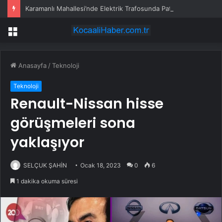
Karamanlı Mahallesi’nde Elektrik Trafosunda Patlama: Kısa Süreli Panik ve Elektrik Kesintisi
Menü
Anasayfa
/
Teknoloji
Teknoloji
Renault-Nissan hisse
görüşmeleri sona
yaklaşıyor
SELÇUK ŞAHİN
Ocak 18, 2023
0
6
1 dakika okuma süresi