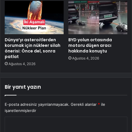
Dünya’yı asteroitlerden
BYD yolun ortasında
korumak için nükleer silah
motoru düşen aracı
önerisi: Önce del, sonra
hakkında konuştu
patlat
Ağustos 4, 2026
Ağustos 4, 2026
Bir yanıt yazın
E-posta adresiniz yayınlanmayacak.
Gerekli alanlar
*
ile
işaretlenmişlerdir
Y
o