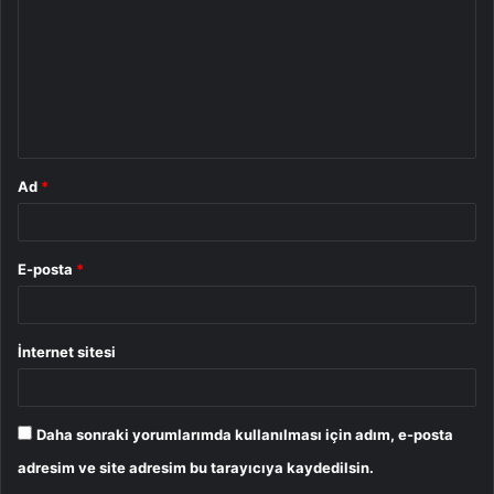
r
u
m
*
Ad
*
E-posta
*
İnternet sitesi
Daha sonraki yorumlarımda kullanılması için adım, e-posta
adresim ve site adresim bu tarayıcıya kaydedilsin.