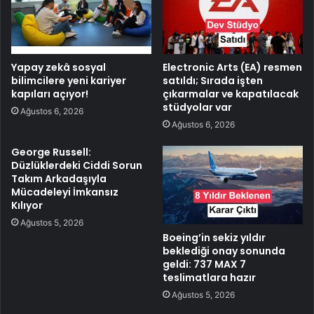
Yapay zekâ sosyal
Electronic Arts (EA) resmen
bilimcilere yeni kariyer
satıldı; Sırada işten
kapıları açıyor!
çıkarmalar ve kapatılacak
stüdyolar var
Ağustos 6, 2026
Ağustos 6, 2026
George Russell:
Düzlüklerdeki Ciddi Sorun
Takım Arkadaşıyla
Mücadeleyi İmkansız
Kılıyor
Ağustos 5, 2026
Boeing’in sekiz yıldır
beklediği onay sonunda
geldi: 737 MAX 7
teslimatlara hazır
Ağustos 5, 2026