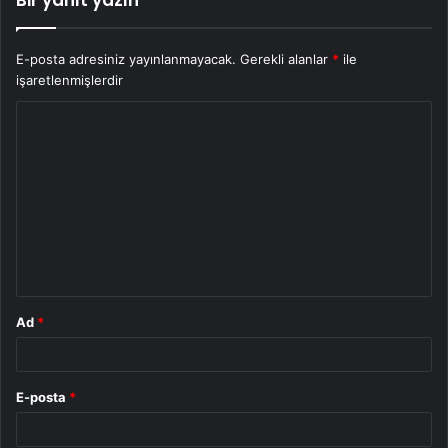
E-posta adresiniz yayınlanmayacak.
Gerekli alanlar
*
ile
işaretlenmişlerdir
Y
o
r
u
m
*
Ad
*
E-posta
*