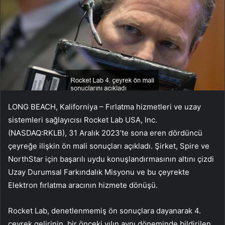
LONG BEACH, Kaliforniya – Fırlatma hizmetleri ve uzay
sistemleri sağlayıcısı Rocket Lab USA, Inc.
(NASDAQ:RKLB), 31 Aralık 2023’te sona eren dördüncü
çeyreğe ilişkin ön mali sonuçları açıkladı. Şirket, Spire ve
NorthStar için başarılı uydu konuşlandırmasının altını çizdi
Uzay Durumsal Farkındalık Misyonu ve bu çeyrekte
Elektron fırlatma aracının hizmete dönüşü.
Rocket Lab, denetlenmemiş ön sonuçlara dayanarak 4.
çeyrek gelirinin, bir önceki yılın aynı döneminde bildirilen