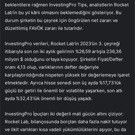
beklentilere rağmen InvestingPro Tips, analistlerin Rocket
Lab’in bu yıl kârlı olmasını beklemediğini gösteriyor. Bu
durum şirketin bu çeyrek için öngörülen net zararı ve
düzeltilmiş FAVÖK zararı ile tutarlıdır.
InvestingPro verileri, Rocket Lab’in 2023’ün 3. çeyreği
itibarıyla son on iki aylık gelirinin %26,59 artışla 236,36
milyon $ olduğunu ortaya koyuyor. Şirketin Fiyat/Defter
oranı 4,13 olup, varlıklarının defter değeriyle
karşılaştırıldığında nispeten yüksek bir değerlemeye işaret
etmektedir. Ayrıca hisse senedi son üç ayda %17,73’lük
güçlü bir getiri ile önemli bir volatilite yaşarken, son altı
ayda %32,43’lük önemli bir düşüş yaşadı.
InvestingPro İpuçları iki değerli mali gücün altını çiziyor:
Rocket Lab, bilançosunda borçtan daha fazla nakit tutuyor
ve likit varlıkları kısa vadeli yükümlülüklerini aşıyor, bu da