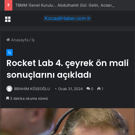
TBMM Genel Kurulu… Abdulhamit Gül: Gelin, Acıları Değil Sevinçleri Artıracak Bir Süreçte Hep Birlikte Taşın Altına Elimizi Koyalım
Menü
Anasayfa
/
İş
İş
Rocket Lab 4. çeyrek ön mali
sonuçlarını açıkladı
İBRAHİM KÖSEOĞLU
Ocak 31, 2024
0
1
3 dakika okuma süresi