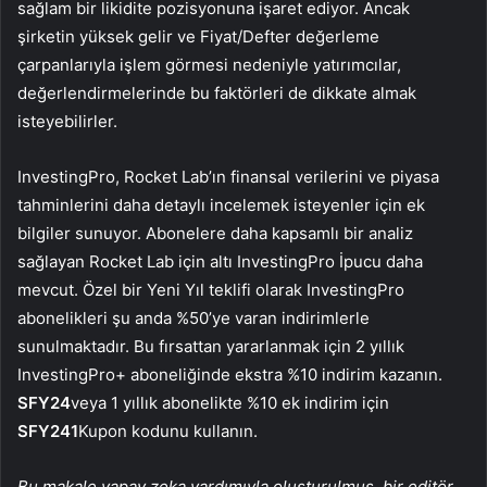
sağlam bir likidite pozisyonuna işaret ediyor. Ancak
şirketin yüksek gelir ve Fiyat/Defter değerleme
çarpanlarıyla işlem görmesi nedeniyle yatırımcılar,
değerlendirmelerinde bu faktörleri de dikkate almak
isteyebilirler.
InvestingPro, Rocket Lab’ın finansal verilerini ve piyasa
tahminlerini daha detaylı incelemek isteyenler için ek
bilgiler sunuyor. Abonelere daha kapsamlı bir analiz
sağlayan Rocket Lab için altı InvestingPro İpucu daha
mevcut. Özel bir Yeni Yıl teklifi olarak InvestingPro
abonelikleri şu anda %50’ye varan indirimlerle
sunulmaktadır. Bu fırsattan yararlanmak için 2 yıllık
InvestingPro+ aboneliğinde ekstra %10 indirim kazanın.
SFY24
veya 1 yıllık abonelikte %10 ek indirim için
SFY241
Kupon kodunu kullanın.
Bu makale yapay zeka yardımıyla oluşturulmuş, bir editör