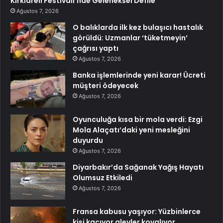
Kırklareli Festivali’nde Geleneksel Defile
Ağustos 7, 2026
O balıklarda ilk kez bulaşıcı hastalık
görüldü: Uzmanlar ‘tüketmeyin’
çağrısı yaptı
Ağustos 7, 2026
Banka işlemlerinde yeni karar! Ücreti
müşteri ödeyecek
Ağustos 7, 2026
Oyunculuğa kısa bir mola verdi: Ezgi
Mola Alaçatı’daki yeni mesleğini
duyurdu
Ağustos 7, 2026
Diyarbakır’da Sağanak Yağış Hayatı
Olumsuz Etkiledi
Ağustos 7, 2026
Fransa kabusu yaşıyor: Yüzbinlerce
kişi kaçıyor alevler kovalıyor