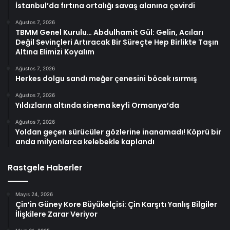
İstanbul’da fırtına ortalığı savaş alanına çevirdi
Ağustos 7, 2026
TBMM Genel Kurulu… Abdulhamit Gül: Gelin, Acıları
Değil Sevinçleri Artıracak Bir Süreçte Hep Birlikte Taşın
Altına Elimizi Koyalım
Ağustos 7, 2026
Herkes dolgu sandı meğer çenesini böcek ısırmış
Ağustos 7, 2026
Yıldızların altında sinema keyfi Ormanya’da
Ağustos 7, 2026
Yoldan geçen sürücüler gözlerine inanamadı! Köprü bir
anda milyonlarca kelebekle kaplandı
Rastgele Haberler
Mayıs 24, 2026
Çin’in Güney Kore Büyükelçisi: Çin Karşıtı Yanlış Bilgiler
İlişkilere Zarar Veriyor