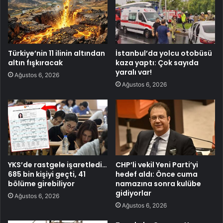
Türkiye’nin 11 ilinin altından
İstanbul’da yolcu otobüsü
altın fışkıracak
kaza yaptı: Çok sayıda
yaralı var!
Ağustos 6, 2026
Ağustos 6, 2026
YKS’de rastgele işaretledi…
CHP’li vekil Yeni Parti’yi
685 bin kişiyi geçti, 41
hedef aldı: Önce cuma
bölüme girebiliyor
namazına sonra kulübe
gidiyorlar
Ağustos 6, 2026
Ağustos 6, 2026