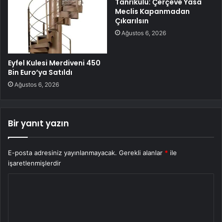
Tanrıkulu: Çerçeve Yasa
Meclis Kapanmadan
Çıkarılsın
Ağustos 6, 2026
Eyfel Kulesi Merdiveni 450
Bin Euro’ya Satıldı
Ağustos 6, 2026
Bir yanıt yazın
E-posta adresiniz yayınlanmayacak.
Gerekli alanlar
*
ile
işaretlenmişlerdir
Y
o
r