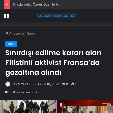
Kılıçdaroğlu, Özgür Özel ile telefonda görüştü
Menü
Anasayfa
/
Haber
Haber
Sınırdışı edilme kararı alan
Filistinli aktivist Fransa’da
gözaltına alındı
FARİS YAPAR
Kasım 10, 2023
0
1
1 dakika okuma süresi