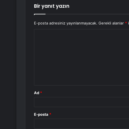
Bir yanıt yazın
E-posta adresiniz yayınlanmayacak.
Gerekli alanlar
*
i
Y
o
r
u
m
*
Ad
*
E-posta
*