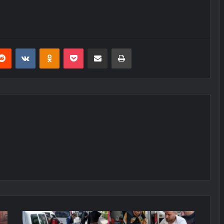
erest
Reddit
VKontakte
Odnoklassniki
Pocket
E-Posta ile paylaş
Yazdır