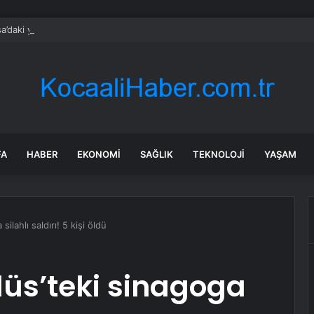
a’daki yangınlarda 4 itfaiye eri hayatını kaybetti
FA
HABER
EKONOMI
SAĞLIK
TEKNOLOJI
YAŞAM
ilahlı saldırı! 5 kişi öldü
üs’teki sinagoga