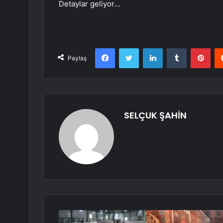
Detaylar geliyor…
Facebook
Twitter
LinkedIn
Tumblr
Pint
Paylaş
SELÇUK ŞAHİN