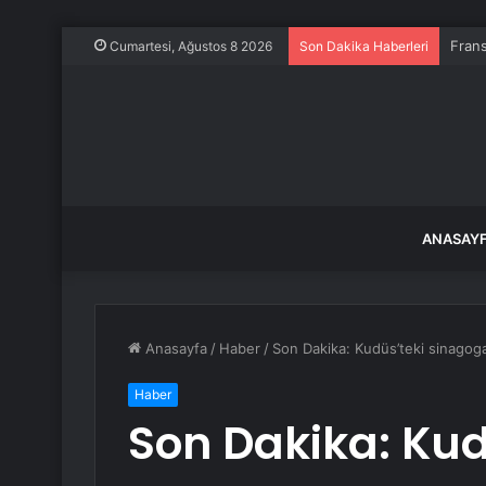
Frans
Cumartesi, Ağustos 8 2026
Son Dakika Haberleri
ANASAY
Anasayfa
/
Haber
/
Son Dakika: Kudüs’teki sinagoga s
Haber
Son Dakika: Kud