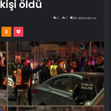
 kişi öldü
0
7
Bir dakikadan az
VKontakte
Odnoklassniki
Pocket