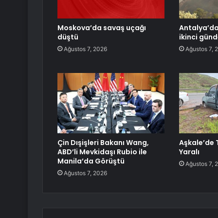
Moskova’da savaş uçağı
Antalya’da
düştü
ikinci gün
Ağustos 7, 2026
Ağustos 7, 
Çin Dışişleri Bakanı Wang,
Aşkale’de T
ABD’li Mevkidaşı Rubio ile
Yaralı
Manila’da Görüştü
Ağustos 7, 
Ağustos 7, 2026