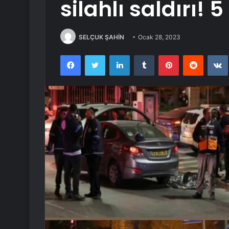
silahlı saldırı! 5
SELÇUK ŞAHİN
Ocak 28, 2023
Facebook
Twitter
LinkedIn
Tumblr
Pinterest
Reddit