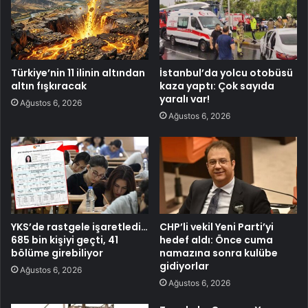
Türkiye’nin 11 ilinin altından
İstanbul’da yolcu otobüsü
altın fışkıracak
kaza yaptı: Çok sayıda
yaralı var!
Ağustos 6, 2026
Ağustos 6, 2026
YKS’de rastgele işaretledi…
CHP’li vekil Yeni Parti’yi
685 bin kişiyi geçti, 41
hedef aldı: Önce cuma
bölüme girebiliyor
namazına sonra kulübe
gidiyorlar
Ağustos 6, 2026
Ağustos 6, 2026