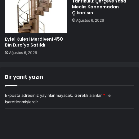
Tanrıkulu: Çerçeve Yasa
Meclis Kapanmadan
Çıkarılsın
Ağustos 6, 2026
Eyfel Kulesi Merdiveni 450
Bin Euro’ya Satıldı
Ağustos 6, 2026
Bir yanıt yazın
E-posta adresiniz yayınlanmayacak.
Gerekli alanlar
*
ile
işaretlenmişlerdir
Y
o
r