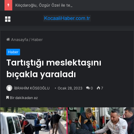
Kılıçdaroğlu, Özgür Özel ile telefonda görüştü
Menü
Anasayfa
/
Haber
Haber
Tartıştığı meslektaşını
bıçakla yaraladı
İBRAHİM KÖSEOĞLU
Ocak 28, 2023
0
7
Bir dakikadan az