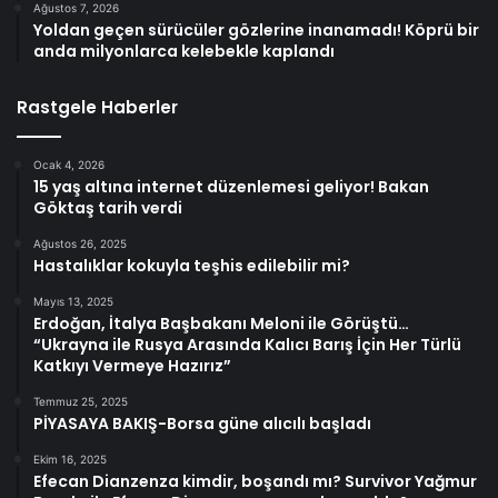
Ağustos 7, 2026
Yoldan geçen sürücüler gözlerine inanamadı! Köprü bir
anda milyonlarca kelebekle kaplandı
Rastgele Haberler
Ocak 4, 2026
15 yaş altına internet düzenlemesi geliyor! Bakan
Göktaş tarih verdi
Ağustos 26, 2025
Hastalıklar kokuyla teşhis edilebilir mi?
Mayıs 13, 2025
Erdoğan, İtalya Başbakanı Meloni ile Görüştü…
“Ukrayna ile Rusya Arasında Kalıcı Barış İçin Her Türlü
Katkıyı Vermeye Hazırız”
Temmuz 25, 2025
PİYASAYA BAKIŞ-Borsa güne alıcılı başladı
Ekim 16, 2025
Efecan Dianzenza kimdir, boşandı mı? Survivor Yağmur