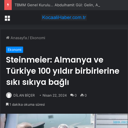
TBMM Genel Kurulu… Abdulhamit Gül: Gelin, Acıları Değil Sevinçleri Artıracak Bir Süreçte Hep Birlikte Taşın Altına Elimizi Koyalım
Menü
Anasayfa
/
Ekonomi
Ekonomi
Steinmeier: Almanya ve
Türkiye 100 yıldır birbirlerine
sıkı sıkıya bağlı
DİLAN BİÇER
Nisan 22, 2024
0
0
1 dakika okuma süresi