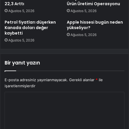
22,3 Arttı
Ürün Üretimi Operasyonu
Ağustos 5, 2026
Ağustos 5, 2026
Petrol fiyatları düşerken
Apple hissesi bugün neden
Kanada doları değer
yükseliyor?
kaybetti
Ağustos 5, 2026
Ağustos 5, 2026
Bir yanıt yazın
E-posta adresiniz yayınlanmayacak.
Gerekli alanlar
*
ile
işaretlenmişlerdir
Y
o
r
u