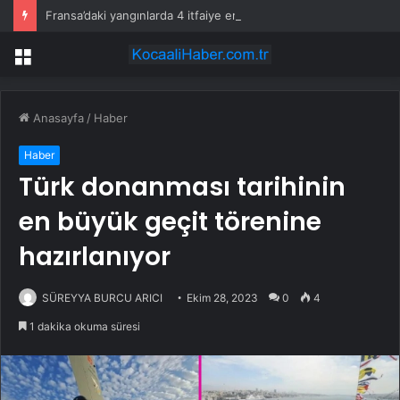
Fransa’daki yangınlarda 4 itfaiye eri hayatını kaybetti
Menü
Anasayfa
/
Haber
Haber
Türk donanması tarihinin
en büyük geçit törenine
hazırlanıyor
SÜREYYA BURCU ARICI
Ekim 28, 2023
0
4
1 dakika okuma süresi