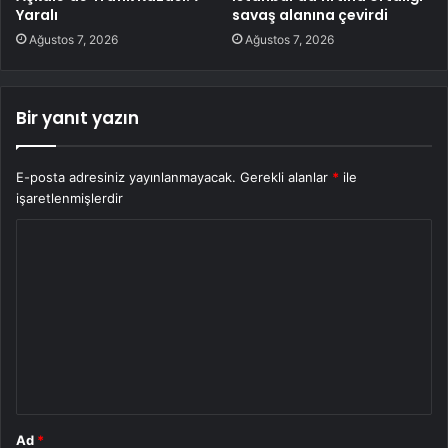
Yaralı
savaş alanına çevirdi
Ağustos 7, 2026
Ağustos 7, 2026
Bir yanıt yazın
E-posta adresiniz yayınlanmayacak.
Gerekli alanlar
*
ile
işaretlenmişlerdir
Y
o
r
u
m
*
Ad
*