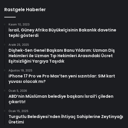
Rastgele Haberler
Kasım 10, 2023
İsrail, Güney Afrika Büyükelçisinin Bakanlık davetine
tepki gösterdi
Aralık 25, 2025
Dişhek-Sen Genel Başkanı Banu Yıldırım: Uzman Diş
Hekimleri ile Uzman Tıp Hekimleri Arasındaki Ücret
Eşitsizliğini Yargıya Taşıdık
Ağustos 19, 2025
iPhone 17 Pro ve Pro Max’ten yeni sızıntılar: SIM kart
yuvası olacak mı?
Ocak 5, 2026
ABD’nin Müslüman belediye başkanı İsrail’i çileden
çıkarttı!
Ocak 15, 2025
Turgutlu Belediyesi’nden İhtiyaç Sahiplerine Zeytinyağı
Üretimi