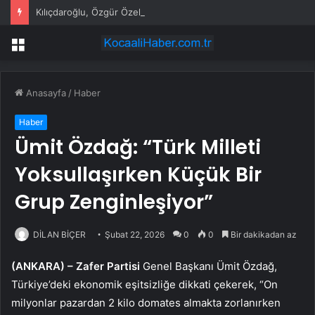
Kılıçdaroğlu, Özgür Özel ile telefonda görüştü
Menü
Anasayfa
/
Haber
Haber
Ümit Özdağ: “Türk Milleti
Yoksullaşırken Küçük Bir
Grup Zenginleşiyor”
DİLAN BİÇER
Şubat 22, 2026
0
0
Bir dakikadan az
(ANKARA) –
Zafer Partisi
Genel Başkanı Ümit Özdağ,
Türkiye’deki ekonomik eşitsizliğe dikkati çekerek, “On
milyonlar pazardan 2 kilo domates almakta zorlanırken