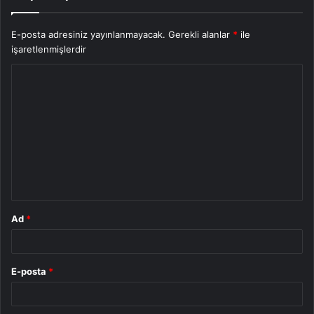
E-posta adresiniz yayınlanmayacak.
Gerekli alanlar
*
ile
işaretlenmişlerdir
Y
o
r
u
m
*
Ad
*
E-posta
*