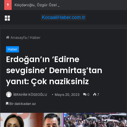
Kılıçdaroğlu, Özgür Özel ile telefonda görüştü
Menü
Anasayfa
/
Haber
Haber
Erdoğan’ın ‘Edirne
sevgisine’ Demirtaş’tan
yanıt: Çok naziksiniz
İBRAHİM KÖSEOĞLU
Mayıs 20, 2023
0
7
Bir dakikadan az