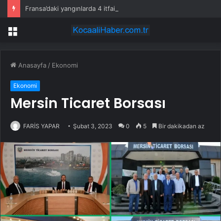
Fransa’daki yangınlarda 4 itfaiye eri hayatını kaybetti
Menü
Anasayfa
/
Ekonomi
Ekonomi
Mersin Ticaret Borsası
FARİS YAPAR
Şubat 3, 2023
0
5
Bir dakikadan az