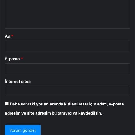
u
m
*
Ad
*
E-posta
*
İnternet sitesi
Daha sonraki yorumlarımda kullanılması için adım, e-posta
adresim ve site adresim bu tarayıcıya kaydedilsin.