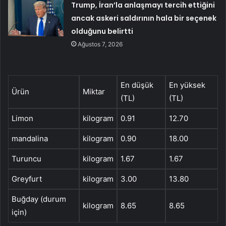
Trump, İran’la anlaşmayı tercih ettiğini
ancak askeri saldırının hala bir seçenek
olduğunu belirtti
Ağustos 7, 2026
En düşük
En yüksek
Ürün
Miktar
(TL)
(TL)
Limon
kilogram
0.91
12.70
mandalina
kilogram
0.90
18.00
Turuncu
kilogram
1.67
1.67
Greyfurt
kilogram
3.00
13.80
Buğday (durum
kilogram
8.65
8.65
için)