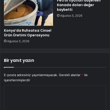
Petrol fiyatları düşerken
Kanada doları değer
kaybetti
Ağustos 5, 2026
Konya’da Ruhsatsız Cinsel
Ürün Üretimi Operasyonu
Ağustos 5, 2026
Bir yanıt yazın
E-posta adresiniz yayınlanmayacak.
Gerekli alanlar
*
ile
işaretlenmişlerdir
Y
o
r